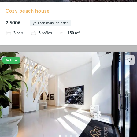
Cozy beach house
2.500€
you can make an offer
3
hab
5
baños
150
m²
Active