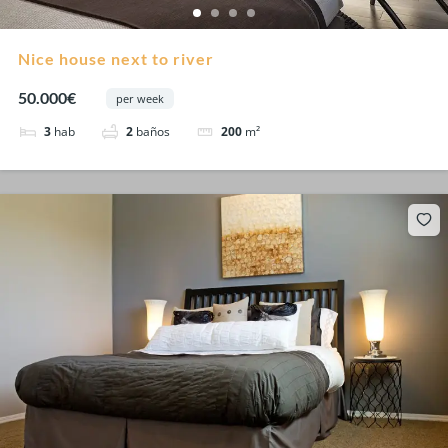
Nice house next to river
50.000€
per week
3
hab
2
baños
200
m²