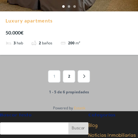
Luxury apartments
50.000€
3
hab
2
baños
200
m²
1
2
1 - 5 de 6 propiedades
Powered by
Estatik
Buscar texto
Categorías
Blog
Noticias inmobiliarias