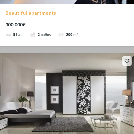
Beautiful apartments
300.000€
5
hab
2
baños
200
m²