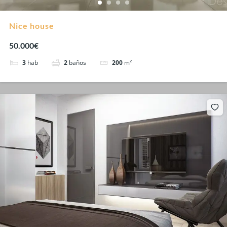
Nice house
50.000€
3
hab
2
baños
200
m²