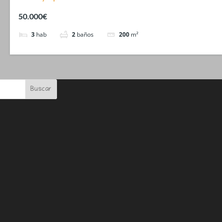
50.000€
3
hab
2
baños
200
m²