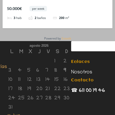
50.000€
per week
3
hab
2
baños
200
m²
Powered by
Estatik
agosto 2026
L
M
X
J
V
S
D
1
2
Enlaces
rias
3
4
5
6
7
8
9
Nosotros
10
11
12
13
14
15
16
Contacto
17
18
19
20
21
22
23
☎
611 00 19 46
24
25
26
27
28
29
30
31