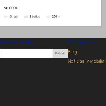
50.000€
3
hab
2
baños
200
m²
Buscar texto
Categorías
Blog
Noticias inmobilia