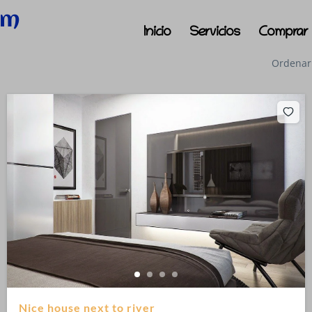
om
Inicio
Servicios
Comprar
Ordenar
Nice house next to river